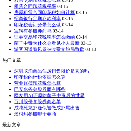
股票交易印花税怎么算
03-15
租赁合同印花税税率
03-15
房屋租赁合同印花税如何计算
03-15
招商银行定期存款利率
03-15
印花税会计分录怎么做
03-14
宝钢有参股券商吗
03-14
证券交易印花税税率怎么缴纳
03-14
菌子中毒为什么会看见小人最新
03-13
游客国道看风景被收费文旅局致歉
03-13
热门文章
深圳取消商品住房销售限价是真的吗
印花税的计税依据怎么算
营业账簿印花税怎么算
巴安水务参股券商有哪些
网友用AI还原吃菌子中毒后的世界
百川股份参股券商名单
成吨死龙虾疑似被做成虾尾出售
澳柯玛参股哪个券商
最新文章