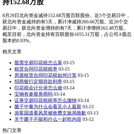
持152.68万股
8月29日北向资金减持152.68万股百联股份。近5个交易日中，
获北向资金减持的有5天，累计净减持260.66万股。近20个交
易日中，获北向资金增持的有7天，累计净增持262.48万股。
截至目前，北向资金持有百联股份1655.31万股，占公司A股总
股本的0.93%。
相关文章
股票交易印花税怎么算
03-15
租赁合同印花税税率
03-15
房屋租赁合同印花税如何计算
03-15
招商银行定期存款利率
03-15
印花税会计分录怎么做
03-14
宝钢有参股券商吗
03-14
证券交易印花税税率怎么缴纳
03-14
菌子中毒为什么会看见小人最新
03-13
游客国道看风景被收费文旅局致歉
03-13
关于菌子不能和什么一起吃内容
03-12
热门文章