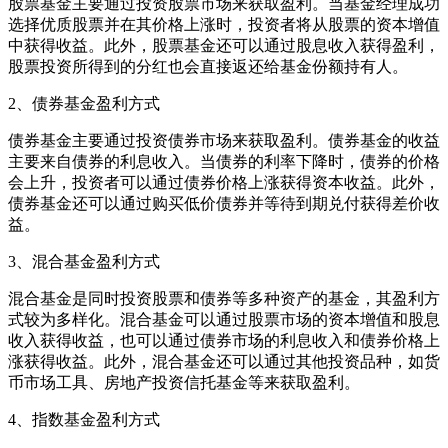
股票基金主要通过投资股票市场来获取盈利。当基金经理成功
选择优质股票并在其价格上涨时，投资者将从股票的资本增值
中获得收益。此外，股票基金还可以通过股息收入获得盈利，
股票投资所得到的分红也会直接返还给基金份额持有人。
2、债券基金盈利方式
债券基金主要通过投资债券市场来获取盈利。债券基金的收益
主要来自债券的利息收入。当债券的利率下降时，债券的价格
会上升，投资者可以通过债券价格上涨获得资本收益。此外，
债券基金还可以通过购买低价债券并等待到期兑付获得差价收
益。
3、混合基金盈利方式
混合基金是同时投资股票和债券等多种资产的基金，其盈利方
式较为多样化。混合基金可以通过股票市场的资本增值和股息
收入获得收益，也可以通过债券市场的利息收入和债券价格上
涨获得收益。此外，混合基金还可以通过其他投资品种，如货
币市场工具、房地产投资信托基金等来获取盈利。
4、指数基金盈利方式