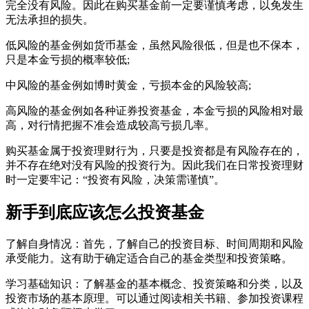
完全没有风险。因此在购买基金前一定要谨慎考虑，以免发生
无法承担的损失。
低风险的基金例如货币基金，虽然风险很低，但是也不保本，
只是本金亏损的概率较低;
中风险的基金例如博时黄金，亏损本金的风险较高;
高风险的基金例如各种证券投资基金，本金亏损的风险相对最
高，对行情把握不准会造成较高亏损几率。
购买基金属于投资理财行为，只要是投资都是有风险存在的，
并不存在绝对没有风险的投资行为。因此我们在日常投资理财
时一定要牢记：“投资有风险，决策需谨慎”。
新手到底应该怎么投资基金
了解自身情况：首先，了解自己的投资目标、时间周期和风险
承受能力。这有助于确定适合自己的基金类型和投资策略。
学习基础知识：了解基金的基本概念、投资策略和分类，以及
投资市场的基本原理。可以通过阅读相关书籍、参加投资课程