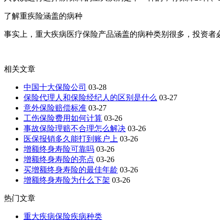
了解重疾险涵盖的病种
事实上，重大疾病医疗保险产品涵盖的病种类别很多，投资者
相关文章
中国十大保险公司
03-28
保险代理人和保险经纪人的区别是什么
03-27
意外保险赔偿标准
03-27
工伤保险费用如何计算
03-26
事故保险理赔不合理怎么解决
03-26
医保报销多久能打到账户上
03-26
增额终身寿险可靠吗
03-26
增额终身寿险的亮点
03-26
买增额终身寿险的最佳年龄
03-26
增额终身寿险为什么下架
03-26
热门文章
重大疾病保险疾病种类