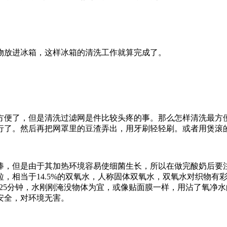
物放进冰箱，这样冰箱的清洗工作就算完成了。
方便了，但是清洗过滤网是件比较头疼的事。那么怎样清洗最方
行了。然后再把网罩里的豆渣弄出，用牙刷轻轻刷。或者用煲滚
捧，但是由于其加热环境容易使细菌生长，所以在做完酸奶后要
，相当于14.5%的双氧水，人称固体双氧水，双氧水对织物有
浸泡25分钟，水刚刚淹没物体为宜，或像贴面膜一样，用沾了氧净
安全，对环境无害。