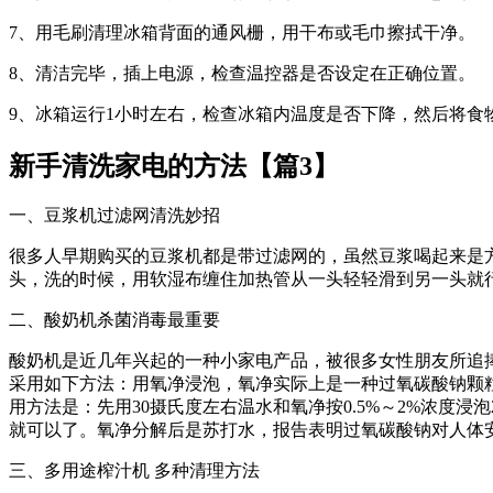
7、用毛刷清理冰箱背面的通风栅，用干布或毛巾擦拭干净。
8、清洁完毕，插上电源，检查温控器是否设定在正确位置。
9、冰箱运行1小时左右，检查冰箱内温度是否下降，然后将食
新手清洗家电的方法【篇3】
一、豆浆机过滤网清洗妙招
很多人早期购买的豆浆机都是带过滤网的，虽然豆浆喝起来是
头，洗的时候，用软湿布缠住加热管从一头轻轻滑到另一头就
二、酸奶机杀菌消毒最重要
酸奶机是近几年兴起的一种小家电产品，被很多女性朋友所追
采用如下方法：用氧净浸泡，氧净实际上是一种过氧碳酸钠颗粒
用方法是：先用30摄氏度左右温水和氧净按0.5%～2%浓度
就可以了。氧净分解后是苏打水，报告表明过氧碳酸钠对人体
三、多用途榨汁机 多种清理方法