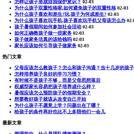
怎样让孩子形成自我保护意识？
02-03
为什么孩子双重性格呢,如何避免孩子的双重性格
02-03
为什么孩子喜欢和差生?玩,孩子为何成差生?
02-03
为什么孩子喜欢玩手机,孩子喜欢玩手机父母该怎么办
02-
孩子暑假期间如何参加社会活动
02-03
如何正确教孩子做一些家务
02-03
孩子做家务活真的该给钱吗
02-03
家长应该如何引导孩子做家务
02-03
热门文章
父母应该怎么教孩子？怎么和孩子沟通？当十几岁的孩子
怎样培养孩子良好的学习习惯？
有时候不是孩子不够，而是父母思想落后
权威型家长容易把孩子培养成什么样？
暑假应该怎么预防孩子的假期安全？
想要教好孩子就该从改变自己开始
为什么孩子不愿意上学？问题出在了哪？
给孩子的条件再好也比不上多陪他们一会儿
最新文章
管理学中，什么是团队绩效测评？