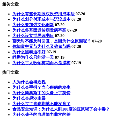
相关文章
为什么有些长期股权投资用成本法
07-20
为什么划分付现成本与沉没成本
07-20
为什么要加强文化创新
07-20
为什么多基因遗传病发病率高
07-20
为什么设立世界读书日
07-20
聊天时不能及时回复，是因为什么原因呢？
07-20
你知道中元节为什么又称鬼节吗
07-20
为什么黑泰迪不好
07-19
蜉蝣为什么只能活一天
07-19
为什么古人歌颂梅花而不是腊梅
07-19
热门文章
人为什么会得近视
为什么会手抖？当心疾病的发生
为什么简奥斯丁的头像上了英镑
为什么会起沙尘暴
为什么过了青春期就不能发育了
食品安全知识：为什么未到100度的豆浆喝了会中毒？
为什么孩子的自理能力非常的差