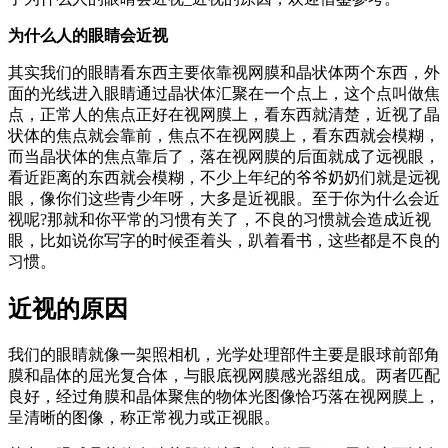
为什么人的眼睛会近视
其实我们的眼睛看东西主要依靠视网膜和晶状体两个东西，外
面的光线进入眼睛通过晶状体汇聚在一个点上，这个点叫做焦
点，正常人的焦点正好在视网膜上，看东西就清楚，近视了晶
状体的焦点就会靠前，焦点不在视网膜上，看东西就会模糊，
而当晶状体的焦点靠后了，落在视网膜的后面就成了远视眼，
看近距离的东西就会模糊，不少上年纪的爷爷奶奶们就是远视
眼，像你们这些青少年呀，大多是近视眼。至于你为什么会近
视呢?那就和你平常的习惯有关了，不良的习惯就会造成近视
眼，比如说你写字的时候歪着头，趴着看书，这些都是不良的
习惯。
近视的原因
我们的眼睛就像一架照相机，光学处理部件主要是眼球前部角
膜和晶体的屈光复合体，与眼底视网膜感光器组成。两者匹配
良好，经过角膜和晶体聚焦的物体光图像恰巧落在视网膜上，
呈清晰的图像，称正常视力或正视眼。