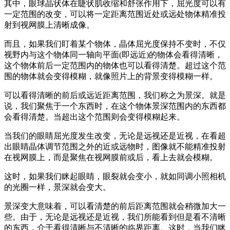
其中，眼球晶状体在睫状肌收缩和舒张作用下，屈光度可以有
一定范围的改变，可以将一定距离范围近处或远处物体精准投
射到视网膜上清晰成像。
而且，如果我们盯着某个物体，晶体屈光度保持不变时，不仅
视野内与这个物体同一轴向平面(即远近)的物体会看得清晰，
这个物体前后一定范围内的物体也可以看得清楚。超过这个范
围的物体就会变得模糊，就像照片上的背景变得模糊一样。
可以看得清晰的前后或远近距离范围，我们称之为景深。就是
说，我们聚焦于一个东西时，在这个物体景深范围内的东西都
会看得清楚。当超出这个范围则会变得模糊起来。
当我们的眼睛屈光度发生改变，无论是远视还是近视，在看超
出眼睛晶体调节范围之外的近或远物时，图像就不能精准投射
在视网膜上，而是聚焦在视网膜前或后，看上去就会模糊。
这时，如果我们眯起眼睛，眼裂就会变小，就如同调小照相机
的光圈一样，景深就会变大。
景深变大意味着，可以看清楚的前后距离范围就会稍微加大一
些。由于，无论是远视还是近视，我们所能看到但是看不清晰
的东西，介于看得清晰与不清晰的临界距离。这时，当我们眯